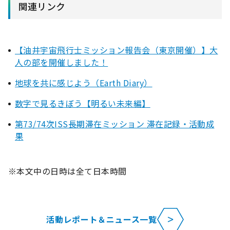
関連リンク
【油井宇宙飛行士ミッション報告会（東京開催）】大
人の部を開催しました！
地球を共に感じよう（Earth Diary）
数字で見るきぼう【明るい未来編】
第73/74次ISS長期滞在ミッション 滞在記録・活動成
果
※本文中の日時は全て日本時間
活動レポート＆ニュース一覧