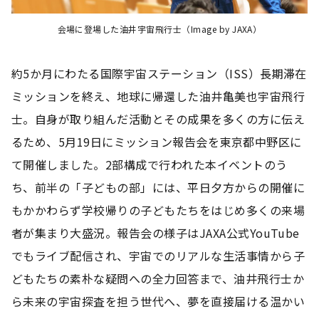
会場に登場した油井宇宙飛行士（Image by JAXA）
約5か月にわたる国際宇宙ステーション（ISS）長期滞在
ミッションを終え、地球に帰還した油井亀美也宇宙飛行
士。自身が取り組んだ活動とその成果を多くの方に伝え
るため、5月19日にミッション報告会を東京都中野区に
て開催しました。2部構成で行われた本イベントのう
ち、前半の「子どもの部」には、平日夕方からの開催に
もかかわらず学校帰りの子どもたちをはじめ多くの来場
者が集まり大盛況。報告会の様子はJAXA公式YouTube
でもライブ配信され、宇宙でのリアルな生活事情から子
どもたちの素朴な疑問への全力回答まで、油井飛行士か
ら未来の宇宙探査を担う世代へ、夢を直接届ける温かい