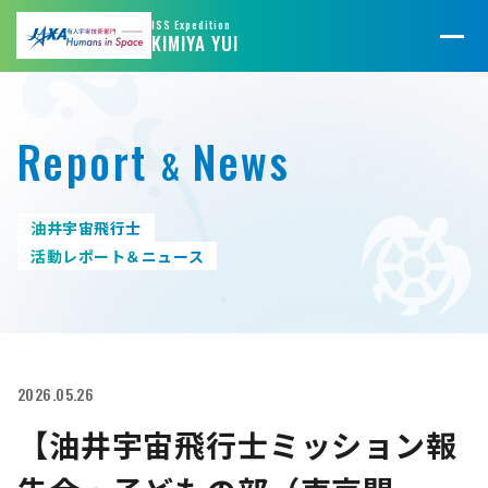
@JAXA_JFLIGHT
@jaxa_kibo
ISS Expedition
KIMIYA YUI
Report
News
&
油井宇宙飛行士
活動レポート＆ニュース
2026.05.26
【油井宇宙飛行士ミッション報