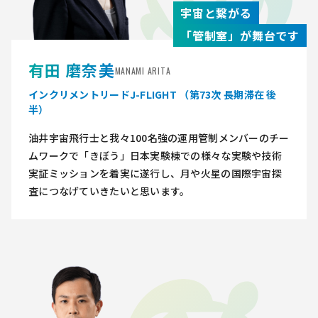
宇宙と繋がる
「管制室」が舞台です
有田 磨奈美
MANAMI ARITA
インクリメントリードJ-FLIGHT （第73次 長期滞在 後
半）
油井宇宙飛行士と我々100名強の運用管制メンバーのチー
ムワークで「きぼう」日本実験棟での様々な実験や技術
実証ミッションを着実に遂行し、月や火星の国際宇宙探
査につなげていきたいと思います。