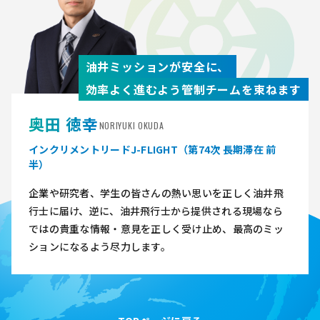
油井ミッションが安全に、
効率よく進むよう管制チームを束ねます
奥田 徳幸
NORIYUKI OKUDA
インクリメントリードJ-FLIGHT（第74次 長期滞在 前
半）
企業や研究者、学生の皆さんの熱い思いを正しく油井飛
行士に届け、逆に、油井飛行士から提供される現場なら
ではの貴重な情報・意見を正しく受け止め、最高のミッ
ションになるよう尽力します。