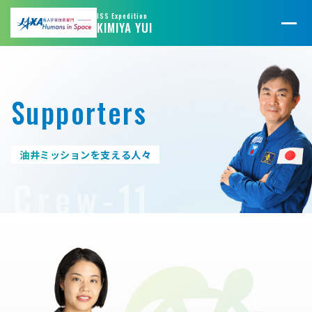
@JAXA_JFLIGHT
@jaxa_kibo
ISS Expedition
KIMIYA YUI
Supporters
油井ミッションを支える人々