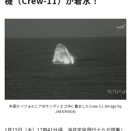
機（Crew-11）が着水！
米国カリフォルニア州サンディエゴ沖に着水したCrew-11 (Image by
JAXA/NASA)
1月15日（木）17時41分頃、油井宇宙飛行士らが搭乗し