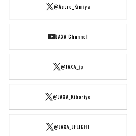
@Astro_Kimiya
JAXA Channel
@JAXA_jp
@JAXA_Kiboriyo
@JAXA_JFLIGHT