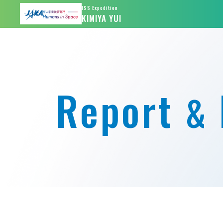
ISS Expedition
KIMIYA YUI
Report
&