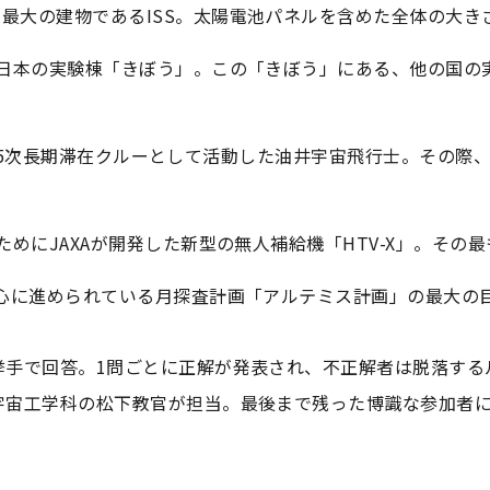
最大の建物であるISS。太陽電池パネルを含めた全体の大き
る日本の実験棟「きぼう」。この「きぼう」にある、他の国の
 44/45次長期滞在クルーとして活動した油井宇宙飛行士。その
ためにJAXAが開発した新型の無人補給機「HTV-X」。その
中心に進められている月探査計画「アルテミス計画」の最大の
挙手で回答。1問ごとに正解が発表され、不正解者は脱落する
宇宙工学科の松下教官が担当。最後まで残った博識な参加者