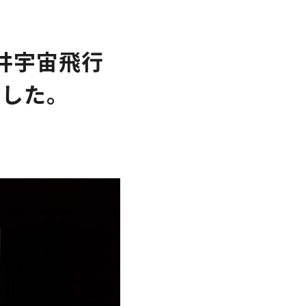
井宇宙飛行
ました。