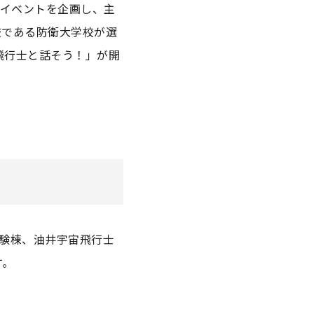
信イベントを企画し、主
校である防衛大学校が選
飛行士と話そう！」が開
実験棟、油井宇宙飛行士
す。