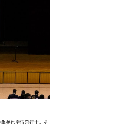
井亀美也宇宙飛行士。そ