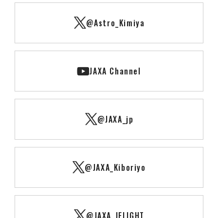
@Astro_Kimiya
JAXA Channel
@JAXA_jp
@JAXA_Kiboriyo
@JAXA_JFLIGHT