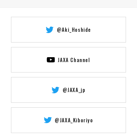
@Aki_Hoshide
JAXA Channel
@JAXA_jp
@JAXA_Kiboriyo