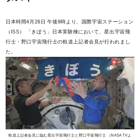
日本時間4月26日 午後8時より、国際宇宙ステーション
（ISS） 「きぼう」日本実験棟において、星出宇宙飛
行士・野口宇宙飛行士の軌道上記者会見が行われまし
た。
軌道上記者会見に臨む星出宇宙飛行士と野口宇宙飛行士 （NASA TVよ