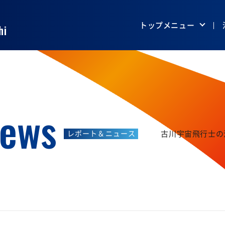
門 Humans in Space
トップメニュー
hi
News
古川宇宙飛行士の
レポート＆ニュース