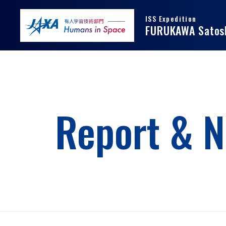
ISS Expedition
JAXA
JAXA 有人宇宙技術部
FURUKAWA Satos
Report & 