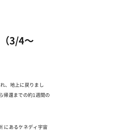
（3/4〜
離れ、地上に戻りまし
ら帰還までの約1週間の
ダ州 にあるケネディ宇宙