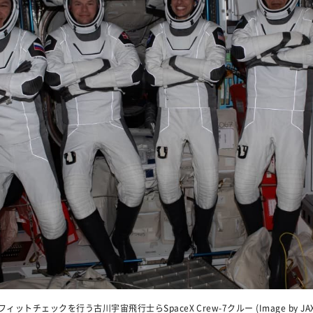
ィットチェックを行う古川宇宙飛行士らSpaceX Crew-7クルー (Image by JAXA