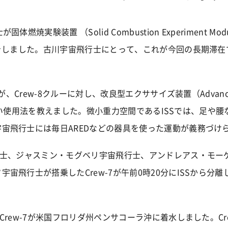
燃焼実験装置 （Solid Combustion Experiment Modu
業をしました。古川宇宙飛行士にとって、これが今回の長期滞在で
、Crew-8クルーに対し、改良型エクササイズ装置（Advanced Resi
）の正しい使用法を教えました。微小重力空間であるISSでは、足
宙飛行士には毎日AREDなどの器具を使った運動が義務づけ
行士、ジャスミン・モグベリ宇宙飛行士、アンドレアス・モー
宇宙飛行士が搭乗したCrew-7が午前0時20分にISSから分
Crew-7が米国フロリダ州ペンサコーラ沖に着水しました。Cr