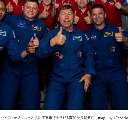
aceX Crew-8クルーと古川宇宙飛行士らISS第70次長期滞在 (Image by JAXA/NA