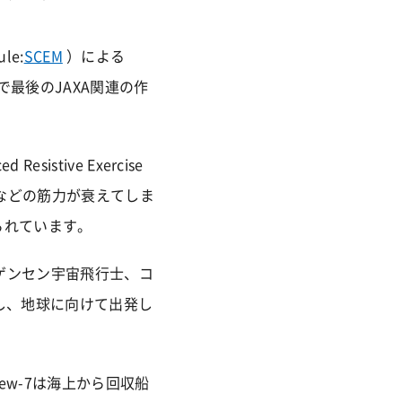
le:
SCEM
）による
最後のJAXA関連の作
stive Exercise
や腰などの筋力が衰えてしま
られています。
ゲンセン宇宙飛行士、コ
離し、地球に向けて出発し
ew-7は海上から回収船