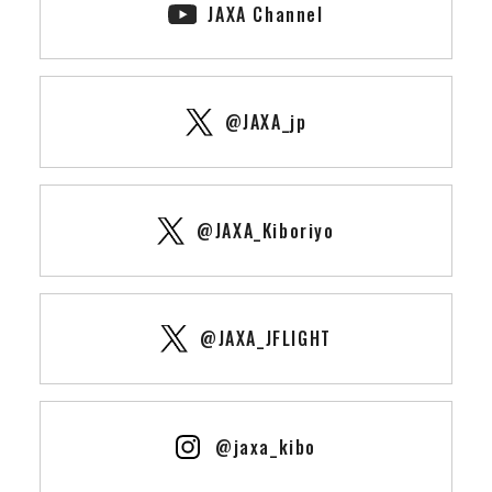
JAXA Channel
@JAXA_jp
@JAXA_Kiboriyo
@JAXA_JFLIGHT
@jaxa_kibo