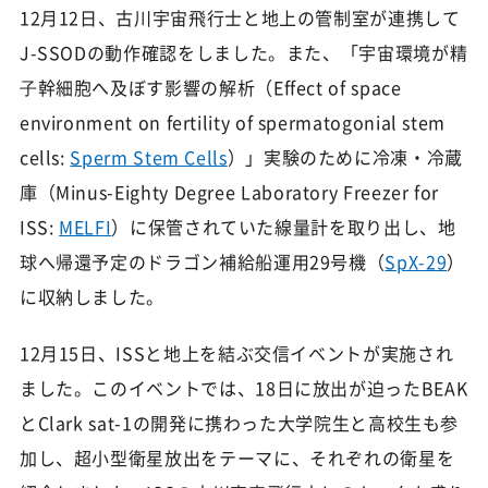
12月12日、古川宇宙飛行士と地上の管制室が連携して
J-SSODの動作確認をしました。また、「宇宙環境が精
⼦幹細胞へ及ぼす影響の解析（Effect of space
environment on fertility of spermatogonial stem
cells:
Sperm Stem Cells
）」実験のために冷凍・冷蔵
庫（Minus-Eighty Degree Laboratory Freezer for
ISS:
MELFI
）に保管されていた線量計を取り出し、地
球へ帰還予定のドラゴン補給船運用29号機（
SpX-29
）
に収納しました。
12月15日、ISSと地上を結ぶ交信イベントが実施され
ました。このイベントでは、18日に放出が迫ったBEAK
とClark sat-1の開発に携わった大学院生と高校生も参
加し、超小型衛星放出をテーマに、それぞれの衛星を