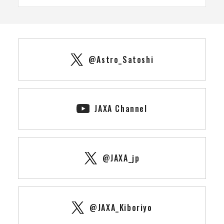
@Astro_Satoshi
JAXA Channel
@JAXA_jp
@JAXA_Kiboriyo