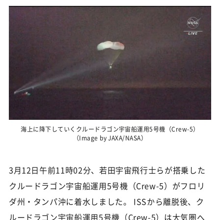
海上に降下していくクルードラゴン宇宙船運用5号機（Crew-5）
（Image by JAXA/NASA）
3月12日午前11時02分、若田宇宙飛行士らが搭乗した
クルードラゴン宇宙船運用5号機（Crew-5）がフロリ
ダ州・タンパ沖に着水しました。 ISSから離脱後、ク
ルードラゴン宇宙船運用5号機（Crew-5）は大気圏へ