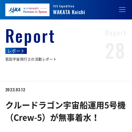
ISS Expedition
JAXA
JAXA 有人宇宙技術部門 Humans in Space
WAKATA Koichi
Report
28
レポート
若田宇宙飛行士の活動レポート
2023.03.12
クルードラゴン宇宙船運用5号機
（Crew-5）が無事着水！