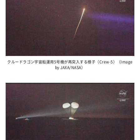
クルードラゴン宇宙船運用5号機が再突入する様子（Crew-5）（Image
by JAXA/NASA）