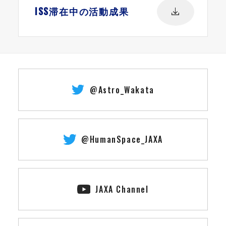
ISS滞在中の活動成果
@Astro_Wakata
@HumanSpace_JAXA
JAXA Channel