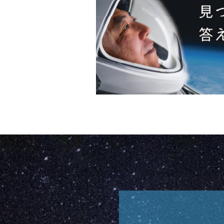
滞
在
ミ
ッ
シ
ョ
ン
特
設
サ
イ
ト