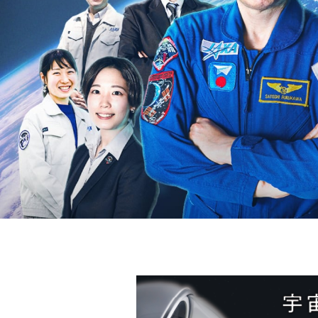
う
｜
古
川
聡
宇
宙
飛
行
士
I
S
S
長
期