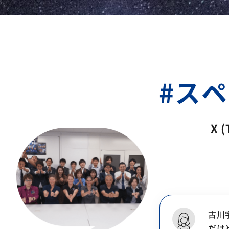
#スペ
X 
古川
だけ