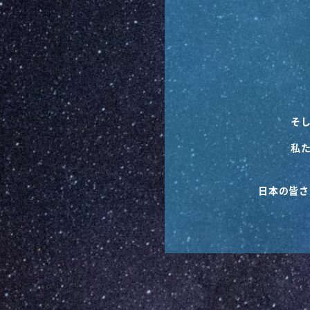
そし
私
日本の皆さ