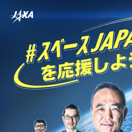
#
ス
ペ
ー
ス
J
A
P
A
N
を
応
援
し
よ