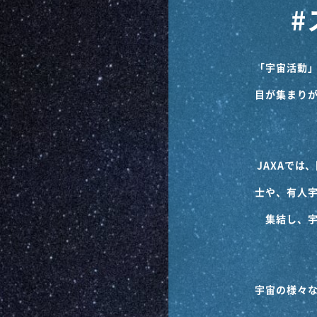
#
「宇宙活動
目が集まり
JAXAで
士や、有人
集結し、
宇宙の様々