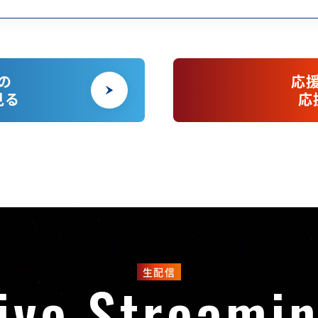
の
応
見る
応
生配信
ive
Streami