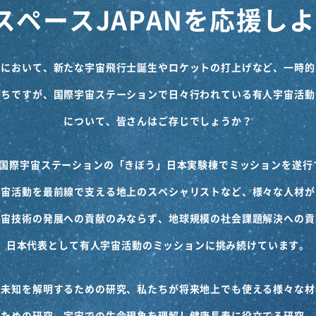
スペースJAPANを
応援しよ
」において、新たな宇宙飛行士誕生やロケットの打上げなど、一時的
がちですが、国際宇宙ステーションで日々行われている有人宇宙活動
について、皆さんはご存じでしょうか？
は、国際宇宙ステーションの「きぼう」日本実験棟でミッションを遂行
宇宙活動を最前線で支える地上のスペシャリストなど、様々な人材が
宇宙技術の発展への貢献のみならず、地球規模の社会課題解決への貢
日本代表として有人宇宙活動のミッションに挑み続けています。
な未知を解明するための研究、私たちが将来地上でも使える様々な材
ための研究、宇宙での生命現象を理解し健康長寿に役立てる研究、